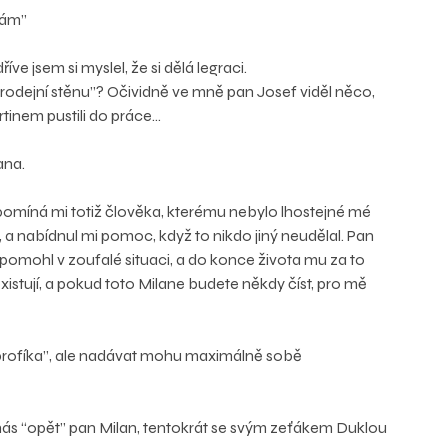
 sám”
ve jsem si myslel, že si dělá legraci.
prodejní stěnu”? Očividně ve mně pan Josef viděl něco, 
tinem pustili do práce…
ana.
pomíná mi totiž člověka, kterému nebylo lhostejné mé 
a nabídnul mi pomoc, když to nikdo jiný neudělal. Pan 
pomohl v zoufalé situaci, a do konce života mu za to 
existují, a pokud toto Milane budete někdy číst, pro mě 
“profíka”, ale nadávat mohu maximálně sobě 
nás “opět” pan Milan, tentokrát se svým zeťákem Duklou