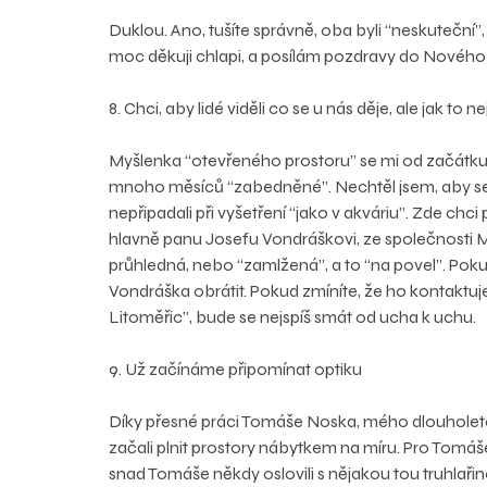
Duklou. Ano, tušíte správně, oba byli “neskuteční
moc děkuji chlapi, a posílám pozdravy do Novéh
8. Chci, aby lidé viděli co se u nás děje, ale jak to n
Myšlenka “otevřeného prostoru” se mi od začátku l
mnoho měsíců “zabedněné”. Nechtěl jsem, aby se stal
nepřipadali při vyšetření “jako v akváriu”. Zde chci
hlavně panu Josefu Vondráškovi, ze společnosti ME
průhledná, nebo “zamlžená”, a to “na povel”. Pok
Vondráška obrátit. Pokud zmíníte, že ho kontaktuje
Litoměřic”, bude se nejspíš smát od ucha k uchu.
9. Už začínáme připomínat optiku
Díky přesné práci Tomáše Noska, mého dlouholeté
začali plnit prostory nábytkem na míru. Pro Tomá
snad Tomáše někdy oslovili s nějakou tou truhlař