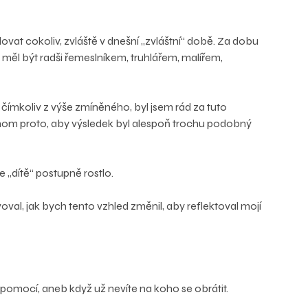
at cokoliv, zvláště v dnešní „zvláštní“ době. Za dobu 
měl být radši řemeslníkem, truhlářem, malířem, 
ímkoliv z výše zmíněného, byl jsem rád za tuto 
om proto, aby výsledek byl alespoň trochu podobný 
e „dítě“ postupně rostlo.
oval, jak bych tento vzhled změnil, aby reflektoval mojí 
vépomocí, aneb když už nevíte na koho se obrátit.