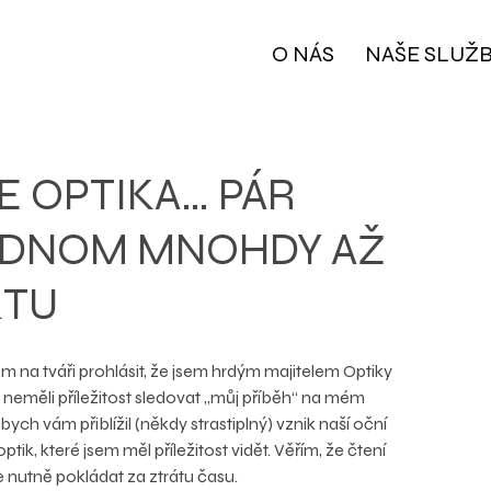
O NÁS
NAŠE SLUŽ
E OPTIKA… PÁR
JEDNOM MNOHDY AŽ
KTU
na tváři prohlásit, že jsem hrdým majitelem Optiky 
 neměli příležitost sledovat „můj příběh“ na mém 
 vám přiblížil (někdy strastiplný) vznik naší oční 
ik, které jsem měl příležitost vidět. Věřím, že čtení 
nutně pokládat za ztrátu času.