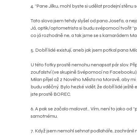
4. “Pane Jílku, mohl byste si udělat prodejní stěnu
Tato slova jsem tehdy slyšel od pana Josefa, a nejdří
Já, optik/optometrista si budu svépomocí tvořit “
co já rozhodně ne, a tak jsme se s kamarádem Mar
5. Dobří lidé existují, aneb jak jsem potkal pana Mil
U této fotky prostě nemohu nenapsat pár slov. Při
zoufalství (ve skupině Svépomocí na Facebooku), 
Milan přijel až z Nového Města na Moravě, aby mi 
budu vděčný. Bylo hezké vidět, že dobří lidé ještě 
jste prostě BOREC.
6. A pak se začalo malovat… Vím, není to jako od 
samotnému. 
7. Když jsem nemohl sehnat podlaháře, zachránil 