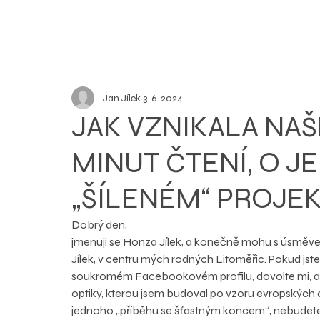
Jan Jílek
3. 6. 2024
JAK VZNIKALA NAŠ
MINUT ČTENÍ, O 
„ŠÍLENÉM“ PROJE
Dobrý den,
jmenuji se Honza Jílek, a konečně mohu s úsměvem 
Jílek, v centru mých rodných Litoměřic. Pokud jste
soukromém Facebookovém profilu, dovolte mi, abych
optiky, kterou jsem budoval po vzoru evropských opt
jednoho „příběhu se šťastným koncem“, nebudete 