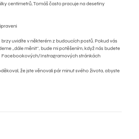
ůlky centimetrů, Tomáš často pracuje na desetiny 
ipraveni
d brzy uvidíte v některém z budoucích postů. Pokud vás 
 budeme „dále měnit“, bude mi potěšením, když nás budete 
ich Facebookových/Instragramových stránkách
oděkoval, že jste věnovali pár minut svého života, abyste 