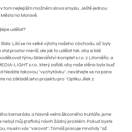
”, v tom nejlepším možném slova smyslu. Ještě jednou 
o Města na Moravě.
ejlépe udělat?
íbila. Líbí se mi velké výlohy našeho obchodu, ač byly 
 prostor menší, ale jak to udělat tak, aby si lidé 
 poděkovat týmu Sklenářství-komplet s.r.o. z Litoměřic, a 
DIA-LIGHT s.r.o., který zařídil, aby naše stěna byla buď 
ud hledáte takovou “vychytávku”, neváhejte se na pana 
te na základě jeho projektu pro “Optiku Jílek z 
ho kamaráda, a hlavně velmi šikovného truhláře, jsme 
še nebyl můj grafický návrh žádný problém. Pokud byste 
inou, musím vás “varovat”, Tomáš pracuje mnohdy “až 