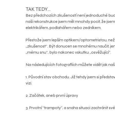
TAK TEDY…
Bez předchozích zkušeností není jednoduché budov
naší rekonstrukce jsem měl mnohdy pocit, že jsem 
elektrikářem, podlahářem nebo zedníkem.
Přestože jsem lepším optikem/optometristou, než č
„zkušenost“. Být donucen se mnohému naučit, jen
„mému snu“, bylo nakonec vskutku „osvěžující“.
Na následujících fotografiích můžete vidět jak naš
1. Původní stav obchodu. Již tehdy jsem si představ
vizi. 
2. Začátek, aneb první úpravy
3. Prvotní “trampoty”, a snaha situaci zachránit s