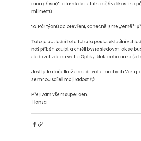
moc přesně”, a tam kde ostatní měří velikosti na p
milimetrů
10. Pár týdnů do otevření, konečně jsme „téměř“ př
Toto je poslední foto tohoto postu, aktuální vzhle
náš příběh zaujal, a chtěli byste sledovat, jak se
sledovat zde na webu Optiky Jílek, nebo na naš
Jestli jste dočetli až sem, dovolte mi abych Vám p
se mnou sdíleli moji radost 😊
Přeji vám všem super den,
Honza