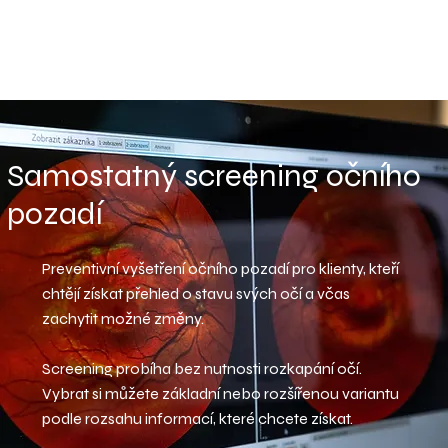
Samostatný screening očního
pozadí
Preventivní vyšetření očního pozadí pro klienty, kteří
chtějí získat přehled o stavu svých očí a včas
zachytit možné změny.
Screening probíha bez nutnosti rozkapání očí.
Vybrat si můžete základní nebo rozšířenou variantu
podle rozsahu informací, které chcete získat.