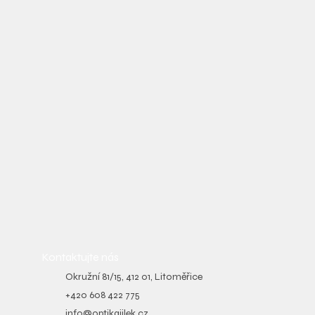
Kontaktujte nás
Okružní 81/15, 412 01, Litoměřice
+420 608 422 775
info@optikajilek.cz