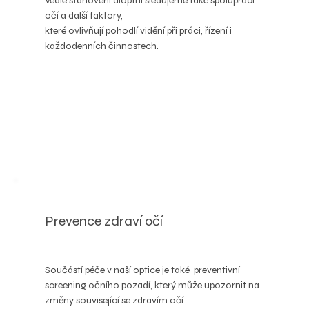
Vedle stanovení dioptrií sledujeme také spolupráci
očí a další faktory,
které ovlivňují pohodlí vidění při práci, řízení i
každodenních činnostech.
Prevence zdraví očí
Součástí péče v naší optice je také preventivní
screening očního pozadí, který může upozornit na
změny související se zdravím očí